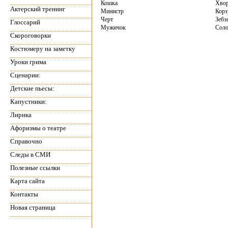
Кошка
Хвор
Актерский тренинг
Министр
Корз
Черт
Зебз
Глоссарий
Мужичок
Соло
Скороговорки
Костюмеру на заметку
Уроки грима
Сценарии:
Детские пьесы:
Капустники:
Лирика
Афоризмы о театре
Справочно
Следы в СМИ
Полезные ссылки
Карта сайта
Контакты
Новая страница