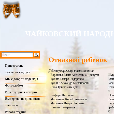
ЧАЙКОВСКИЙ НАРОДН
Отказной ребенок
Приветствие
Действующие лица и исполнители:
Досье на худрука
Воронова Елена Алексеевна – депутат
Шува
Мы с доброй надежды
Тулина Тамара Федоровна
Васи
Тулин Александр Михайлович
Бала
Фотоальбом
Лика Тулина – их дочь
Чепк
Л.
Репертуарная история
Глафира Петровна
Юшко
Выдержки из дневников
Муравьева Кира Николаевна
Сафь
Муравьев Игорь Павлович
Кали
Ляпсусы
Наташа – секретарь
Греб
М.
Работа студии