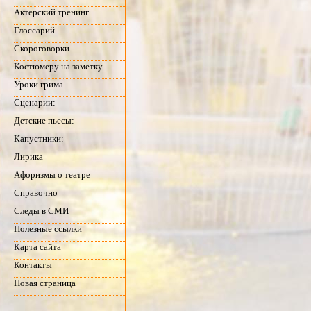
Актерский тренинг
Глоссарий
Скороговорки
Костюмеру на заметку
Уроки грима
Сценарии:
Детские пьесы:
Капустники:
Лирика
Афоризмы о театре
Справочно
Следы в СМИ
Полезные ссылки
Карта сайта
Контакты
Новая страница