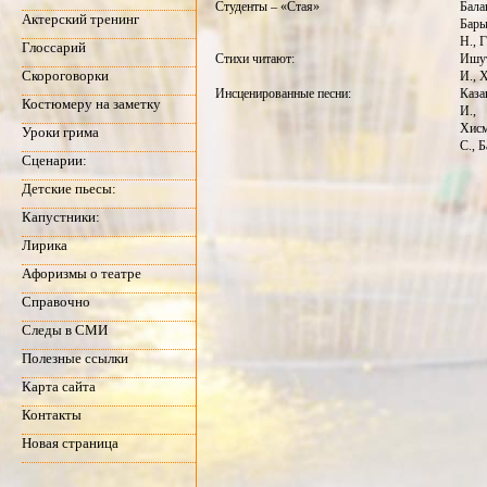
Студенты – «Стая»
Бала
Актерский тренинг
Бары
Н., 
Глоссарий
Стихи читают:
Ишут
Скороговорки
И., 
Инсценированные песни:
Каза
Костюмеру на заметку
И.,
Хисм
Уроки грима
С., 
Сценарии:
Детские пьесы:
Капустники:
Лирика
Афоризмы о театре
Справочно
Следы в СМИ
Полезные ссылки
Карта сайта
Контакты
Новая страница