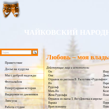
ЧАЙКОВСКИЙ НАРОДН
Любовь – моя влад
Приветствие
Действующие лица и исполнители:
Досье на худрука
Он
Ишут
Мы с доброй надежды
Она
Дюки
Отрывок из рассказа В. Распутина «Рудольфио»
Фотоальбом
Ио
Пере
Рудольф
Хисм
Репертуарная история
Мать Ио
Коле
Выдержки из дневников
Жена Рудольфа
Помо
Отрывок из пьесы Т. Ян «Девочка и апрель»
Ляпсусы
Варька
Пиня
Врач-психиатр
Поно
Работа студии