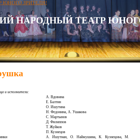
ИЙ НАРОДНЫЙ ТЕАТР ЮНОГО
рушка
ца и исполнители:
А. Вдовина
Е. Балтин
О. Ишутина
Н. Федонина, А. Ушакова
С. Мартынов
Д. Филиппов
Т. Жуйков
П. Кузнецов
инки
А. Ишутиан, О. Наймушина, К. Кузнецова, М.