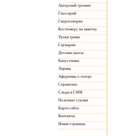
Актерский тренинг
Глоссарий
Скороговорки
Костюмеру на заметку
Уроки грима
Сценарии:
Детские пьесы:
Капустники:
Лирика
Афоризмы о театре
Справочно
Следы в СМИ
Полезные ссылки
Карта сайта
Контакты
Новая страница