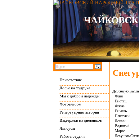
ЧАЙКОВСК
Снегу
Приветствие
Досье на худрука
Действующие ли
Мы с доброй надежды
Феня
Ее отец
Фотоальбом
Фекла
Ее мать
Репертуарная история
Пантелей
Выдержки из дневников
Леший
Водяной
Ляпсусы
Мороз
Девушки-Снеж
Работа студии