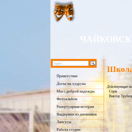
ЧАЙКОВСК
Школа
Приветствие
Досье на худрука
Действующие ли
Мы с доброй надежды
Серж
Виктор Трубец
Фотоальбом
Репертуарная история
Выдержки из дневников
Ляпсусы
Работа студии