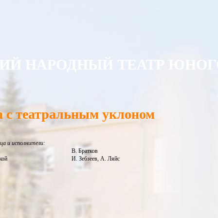
ИЙ НАРОДНЫЙ ТЕАТР ЮНОГО
 с театральным уклоном
ца и исполнители:
В. Братков
кой
И. Зебзеев, А. Ляйс