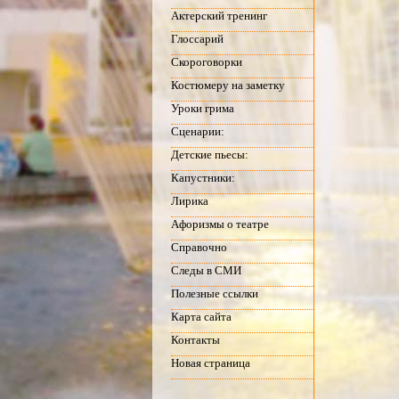
Актерский тренинг
Глоссарий
Скороговорки
Костюмеру на заметку
Уроки грима
Сценарии:
Детские пьесы:
Капустники:
Лирика
Афоризмы о театре
Справочно
Следы в СМИ
Полезные ссылки
Карта сайта
Контакты
Новая страница